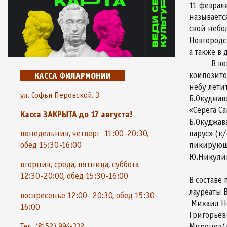
11 феврал
называетс
свой небо
Новгородс
а такж
В концерт
компози
КАССА ФИЛАРМОНИИ
небу лети
ул. Софьи Перовской, 3
Б.Окуджав
«Серега С
Касса ЗАКРЫТА до 17 августа!
Б.Окуджав
парус» (к
понедельник, четверг 11:00-20:30,
пикирующе
обед 15:30-16:00
Ю.Никулин
вторник, среда, пятница, суббота
12:30-20:00, обед 15:30-16:00
В составе 
лауреаты 
воскресенье 12:00- 20:30, обед 15:30-
Михаил Н
16:00
Григорьев
Миронов(а
Тел. (8152) 994-332