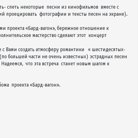
ть- спеть некоторые песни из кинофильмов вместе с
щий проецировать фотографии и тексты песен на экране).
ми проекта «Бард-вагон», бережное отношение к
полнительское мастерство сделают этот концерт
 с Вами создать атмосферу романтики « шестидесятых-
(по большей части не очень известных) эстрадных песен
 Надеемся, что эта встреча станет новым шагом к
ома проекта «Бард-вагон».