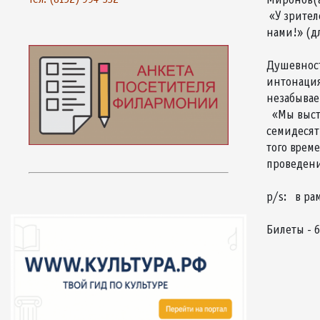
«У зрител
нами!» (д
Душевност
интонация
незабыва
«Мы высту
семидесят
того врем
проведени
До 
p/s: в ра
Билеты - 