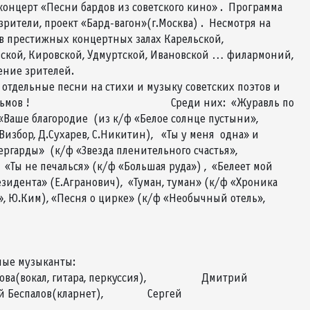
концерт «Песни бардов из советского кино» . Программа
зрители, проект «Бард-вагон»(г.Москва) . Несмотря на
 в престижных концертных залах Карельской,
овской, Кировской, Удмуртской, Ивановской … филармоний,
авоевал симпатии и уважение зрителей.
тдельные песни на стихи и музыку советских поэтов и
венных кинофильмов ! Среди них: «Журавль по
«Ваше благородие (из к/ф «Белое солнце пустыни»,
Визбор, Д.Сухарев, С.Никитин), «Ты у меня одна» и
ергарды» (к/ф «Звезда пленительного счастья»,
 «Ты не печалься» (к/ф «Большая руда») , «Белеет мой
езидента» (Е.Агранович), «Туман, туман» (к/ф «Хроника
 Ю.Ким), «Песня о цирке» (к/ф «Необычный отель»,
ные музыканты:
стианова(вокал, гитара, перкуссия), Дмитрий
алерий Беспалов(кларнет), Сергей