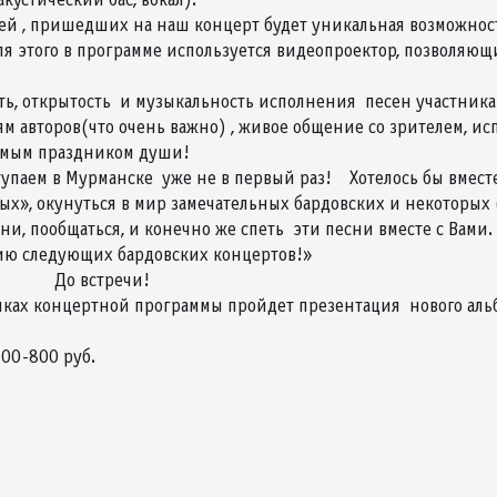
ей , пришедших на наш концерт будет уникальная возможнос
ля этого в программе используется видеопроектор, позволяю
ь, открытость и музыкальность исполнения песен участника
м авторов(что очень важно) , живое общение со зрителем, ис
емым праздником души!
паем в Мурманске уже не в первый раз! Хотелось бы вместе
ых», окунуться в мир замечательных бардовских и некоторых 
ени, пообщаться, и конечно же спеть эти песни вместе с Вами.
ю следующих бардовских концертов!»
встречи!
мках концертной программы пройдет презентация нового альб
600-800 руб.