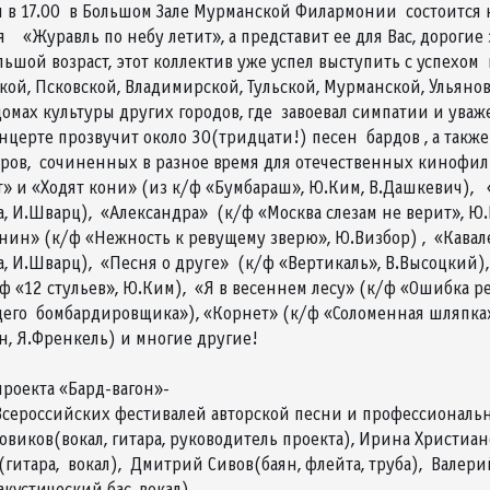
я в 17.00 в Большом Зале Мурманской Филармонии состоится 
я «Журавль по небу летит», а представит ее для Вас, дорогие 
льшой возраст, этот коллектив уже успел выступить с успехом
кой, Псковской, Владимирской, Тульской, Мурманской, Ульян
е в домах культуры других городов, где з
е прозвучит около 30(тридцати!) песен бардов , а также о
торов, сочиненных в разное время для отечест
т» и «Ходят кони» (из к/ф «Бумбараш», Ю.Ким, В.Дашкевич), 
а, И.Шварц), «Александра» (к/ф «Москва слезам не верит», Ю.
анин» (к/ф «Нежность к ревущему зверю», Ю.Визбор) , «Кавал
а, И.Шварц), «Песня о друге» (к/ф «Вертикаль», В.Высоцкий),
/ф «12 стульев», Ю.Ким), «Я в весеннем лесу» (к/ф «Ошибка р
го бомбардировщика»), «Корнет» (к/ф «Соломенная шляпка»,
, Я.Френкель) и многие другие!
проекта «Бард-вагон»-
Всероссийских фестивалей авторской песни и профессиональ
овиков(вокал, гитара, руководитель проекта), Ирина Хри
(гитара, вокал), Дмитрий Сивов(баян, флейта, труба), В
кустический бас, вокал).