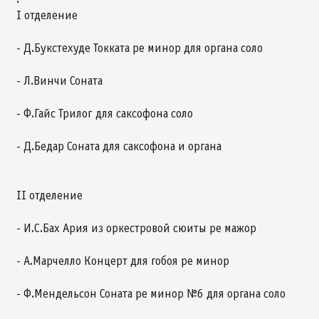
I отделение
- Д.Букстехуде Токката ре минор для органа соло
- Л.Винчи Соната
- Ф.Гайс Трилог для саксофона соло
- Д.Бедар Соната для саксофона и органа
II отделение
- И.С.Бах Ария из оркестровой сюиты ре мажор
- А.Марчелло Концерт для гобоя ре минор
- Ф.Мендельсон Соната ре минор №6 для органа соло