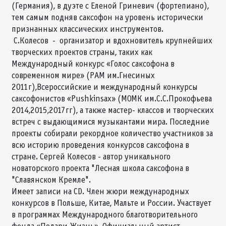
(Германия), в дуэте с Еленой Гриневич (фортепиано),
тем самым подняв саксофон на уровень исторически
признанных классических инструментов.
С.Колесов - организатор и вдохновитель крупнейших
творческих проектов страны, таких как
Международный конкурс «Голос саксофона в
современном мире» (РАМ им.Гнесиных
2011г),Всероссийские и международный конкурсы
саксофонистов «Pushkinsax» (МОМК им.С.С.Прокофьева
2014,2015,2017гг), а также мастер- классов и творческих
встреч с выдающимися музыкантами мира. Последние
проекты собирали рекордное количество участников за
всю историю проведения конкурсов саксофона в
стране. Сергей Колесов - автор уникального
новаторского проекта "Лесная школа саксофона в
"Славянском Кремле".
Имеет записи на CD. Член жюри международных
конкурсов в Польше, Китае, Мальте и России. Участвует
в программах Международного благотворительного