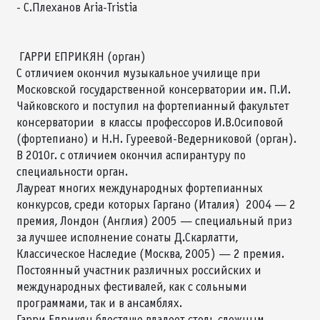
- С.Плеханов Aria-Tristia
ГАРРИ ЕПРИКЯН (орган)
С отличием окончил музыкальное училище при
Московской государственной консерватории им. П.И.
Чайковского и поступил на фортепианный факультет
консерватории в классы профессоров И.В.Осиповой
(фортепиано) и Н.Н. Гуреевой-Ведерниковой (орган).
В 2010г. с отличием окончил аспирантуру по
специальности орган.
Лауреат многих международных фортепианных
конкурсов, среди которых Гаргано (Италия) 2004 — 2
премия, Лондон (Англия) 2005 — специальный приз
за лучшее исполнение сонаты Д.Скарлатти,
Классическое Наследие (Москва, 2005) — 2 премия.
Постоянный участник различных российских и
международных фестивалей, как с сольными
программами, так и в ансамблях.
Гарри Еприкян блестяще владеет столь сложным