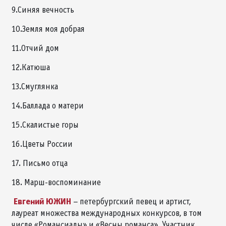
9.Синяя вечность
10.Земля моя добрая
11.Отчий дом
12.Катюша
13.Смуглянка
14.Баллада о матери
15.Скалистые горы
16.Цветы России
17. Письмо отца
18. Марш-воспоминание
Евгений ЮЖИН
– петербургский певец и артист,
лауреат множества международных конкурсов, в том
числе «Романсиады» и «Весны романса». Участник