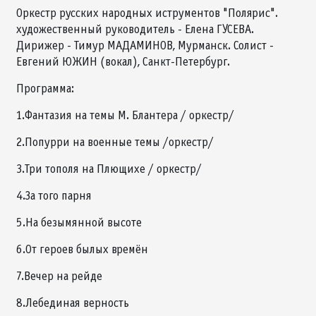
Оркестр русских народных иструментов "Полярис".
художественный руководитель - Елена ГУСЕВА.
Дирижер - Тимур МАДАМИНОВ, Мурманск. Солист -
Евгений ЮЖИН (вокал), Санкт-Петербург.
Программа:
1.Фантазия на темы М. Блантера / оркестр/
2.Попурри на военные темы /оркестр/
3.Три тополя на Плющихе / оркестр/
4.За того парня
5.На безымянной высоте
6.От героев былых времён
7.Вечер на рейде
8.Лебединая верность