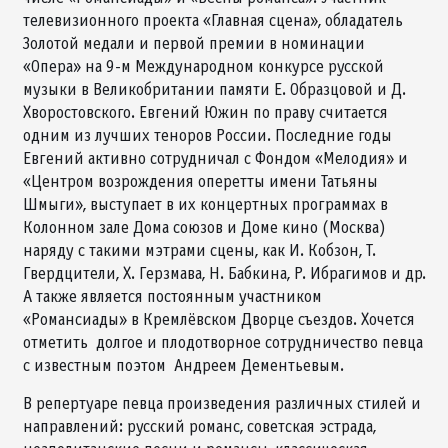
телевизионного проекта «Главная сцена», обладатель
Золотой медали и первой премии в номинации
«Опера» на 9-м Международном конкурсе русской
музыки в Великобритании памяти Е. Образцовой и Д.
Хворостовского. Евгений Южин по праву считается
одним из лучших теноров России. Последние годы
Евгений активно сотрудничал с Фондом «Мелодия» и
«Центром возрождения оперетты имени Татьяны
Шмыги», выступает в их концертных программах в
Колонном зале Дома союзов и Доме кино (Москва)
наряду с такими мэтрами сцены, как И. Кобзон, Т.
Гвердцители, Х. Герзмава, Н. Бабкина, Р. Ибрагимов и др.
А также является постоянным участником
«Романсиады» в Кремлёвском Дворце съездов. Хочется
отметить долгое и плодотворное сотрудничество певца
с известным поэтом Андреем Дементьевым.
В репертуаре певца произведения различных стилей и
направлений: русский романс, советская эстрада,