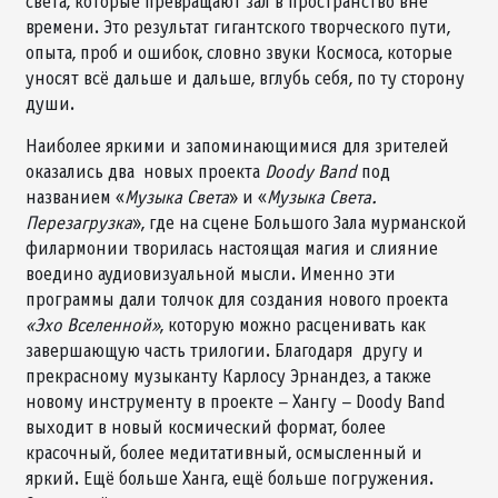
света, которые превращают зал в пространство вне
времени. Это результат гигантского творческого пути,
опыта, проб и ошибок, словно звуки Космоса, которые
уносят всё дальше и дальше, вглубь себя, по ту сторону
души.
Наиболее яркими и запоминающимися для зрителей
оказались два новых проекта
Doody
Band
под
названием «
Музыка Света
» и «
Музыка Света.
Перезагрузка
», где на сцене Большого Зала мурманской
филармонии творилась настоящая магия и слияние
воедино аудиовизуальной мысли. Именно эти
программы дали толчок для создания нового проекта
«Эхо Вселенной»
, которую можно расценивать как
завершающую часть трилогии. Благодаря другу и
прекрасному музыканту Карлосу Эрнандез, а также
новому инструменту в проекте – Хангу – Doody Band
выходит в новый космический формат, более
красочный, более медитативный, осмысленный и
яркий. Ещё больше Ханга, ещё больше погружения.