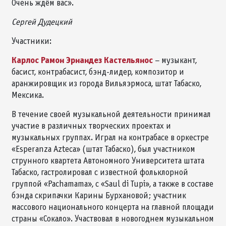
Очень ждём вас».
Сергей Дудецкий
Участники:
Карлос Рамон Эрнандез Кастельянос
– музыкант,
басист, контрабасист, бэнд-лидер, композитор и
аранжировщик из города Вильяэрмоса, штат Табаско,
Мексика.
В течение своей музыкальной деятельности принимал
участие в различных творческих проектах и
музыкальных группах. Играл на контрабасе в оркестре
«Esperanza Azteca» (штат Табаско), был участником
струнного квартета Автономного Университета штата
Табаско, гастролировал с известной фольклорной
группой «Pachamama», с «Saul di Tupi», а также в составе
бэнда скрипачки Карины Бурхановой; участник
массового национального концерта на главной площади
страны «Сокало». Участвовал в новогоднем музыкальном