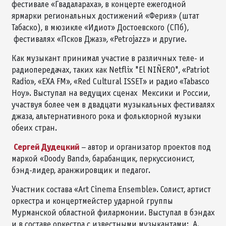
фестивале «Гвадалараха», в концерте ежегодной
ярмарки региональных достижений «Ферия» (штат
Табаско), в мюзикле «Идиот» Достоевского (СПб),
фестивалях «Псков Джаз», «Petrojazz» и другие.
Как музыкант принимал участие в различных теле- и
радиопередачах, таких как Netflix "El NIÑERO", «Patriot
Radio», «EXA FM», «Red Cultural ISSET» и радио «Tabasco
Hoy». Выступал на ведущих сценах Мексики и России,
участвуя более чем в двадцати музыкальных фестивалях
джаза, альтернативного рока и фольклорной музыки
обеих стран.
Сергей Дудецкий
– автор и организатор проектов под
маркой «Doody Band», барабанщик, перкуссионист,
бэнд-лидер, аранжировщик и педагог.
Участник состава «Art Cinema Ensemble». Солист, артист
оркестра и концертмейстер ударной группы
Мурманской областной филармонии. Выступал в бэндах
и в составе оркестра с известными музыкантами: А.