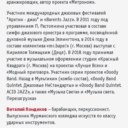
аранжировщик, автор проекта «Метроном».
Участник международных джазовых фестивалей
"Арктик - джаз" и «Barents Jazz». В 2011 году под
управлением П. Растопнина участвовал в составе
симфо-джазового оркестра в программе, посвящённой
духовной музыке Дюка Эллингтона, в 2014 году в
составе коллектива «mr.bape!» (г. Москва) выступал с
Кириллом Толмацким (Децл). В 2018 году принимал
участие в музыкальном оформлении студии «Красный
Квадрат» (г. Москва) на проектах «Лучше Всех» и
«Модный приговор». Участник серии проектов «Doody
Band. Назад в Мультики» (комбо-состав), «Doody Band
Quintet. Джазовые НеСтандарты» и «Doody Band Quintet.
ACID JAZZ», а также «Музыка Света» и «Музыка света.
Перезагрузка»
Виталий Кондаков
– барабанщик, перкуссионист.
Выпускник Мурманского колледжа искусств по классу
ударных инструментов.