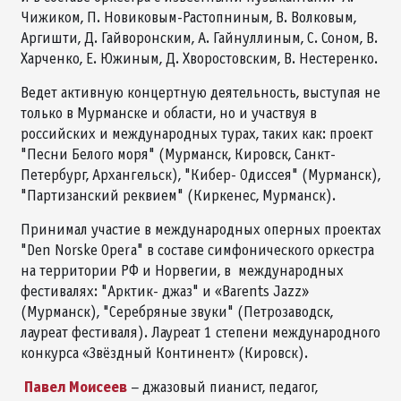
Чижиком, П. Новиковым-Растопниным, В. Волковым,
Аргишти, Д. Гайворонским, А. Гайнуллиным, С. Соном, В.
Харченко, Е. Южиным, Д. Хворостовским, В. Нестеренко.
Ведет активную концертную деятельность, выступая не
только в Мурманске и области, но и участвуя в
российских и международных турах, таких как: проект
"Песни Белого моря" (Мурманск, Кировск, Санкт-
Петербург, Архангельск), "Кибер- Одиссея" (Мурманск),
"Партизанский реквием" (Киркенес, Мурманск).
Принимал участие в международных оперных проектах
"Den Norske Opera" в составе симфонического оркестра
на территории РФ и Норвегии, в международных
фестивалях: "Арктик- джаз" и «Barents Jazz»
(Мурманск), "Серебряные звуки" (Петрозаводск,
лауреат фестиваля). Лауреат 1 степени международного
конкурса «Звёздный Континент» (Кировск).
Павел Моисеев
– джазовый пианист, педагог,