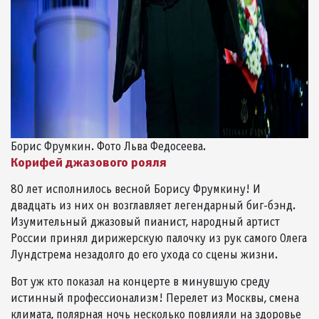
Борис Фрумкин. Фото Льва Федосеева.
Корифей джазового рояля
80 лет исполнилось весной Борису Фрумкину! И
двадцать из них он возглавляет легендарный биг-бэнд.
Изумительный джазовый пианист, народный артист
России принял дирижерскую палочку из рук самого Олега
Лундстрема незадолго до его ухода со сцены жизни.
Вот уж кто показал на концерте в минувшую среду
истинный профессионализм! Перелет из Москвы, смена
климата, полярная ночь несколько повлияли на здоровье