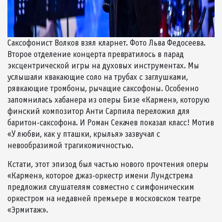
Саксофонист Волков взял кларнет. Фото Льва Федосеева.
Второе отделение концерта превратилось в парад
эксцентрической игры на духовых инструментах. Мы
услышали квакающие соло на трубах с заглушками,
рявкающие тромбоны, рычащие саксофоны. Особенно
запомнилась хабанера из оперы Бизе «Кармен», которую
финский композитор Анти Сарпила переложил для
баритон-саксофона. И Роман Секачев показал класс! Мотив
«У любви, как у пташки, крылья» зазвучал с
невообразимой трагикомичностью.
Кстати, этот эпизод был частью нового прочтения оперы
«Кармен», которое джаз-оркестр имени Лундстрема
предложил слушателям совместно с симфоническим
оркестром на недавней премьере в московском театре
«Эрмитаж».