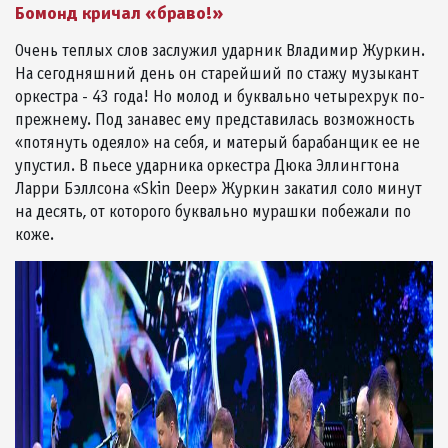
Бомонд кричал «браво!»
Очень теплых слов заслужил ударник Владимир Журкин.
На сегодняшний день он старейший по стажу музыкант
оркестра - 43 года! Но молод и буквально четырехрук по-
прежнему. Под занавес ему представилась возможность
«потянуть одеяло» на себя, и матерый барабанщик ее не
упустил. В пьесе ударника оркестра Дюка Эллингтона
Ларри Бэллсона «Skin Deep» Журкин закатил соло минут
на десять, от которого буквально мурашки побежали по
коже.