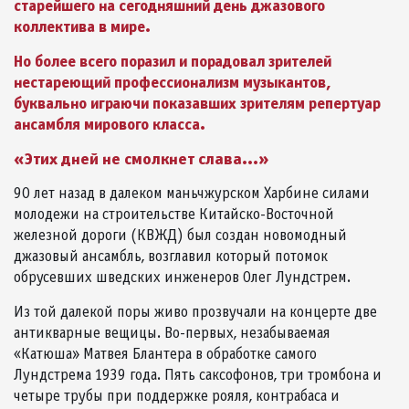
старейшего на сегодняшний день джазового
коллектива в мире.
Но более всего поразил и порадовал зрителей
нестареющий профессионализм музыкантов,
буквально играючи показавших зрителям репертуар
ансамбля мирового класса.
«Этих дней не смолкнет слава...»
90 лет назад в далеком маньчжурском Харбине силами
молодежи на строительстве Китайско-Восточной
железной дороги (КВЖД) был создан новомодный
джазовый ансамбль, возглавил который потомок
обрусевших шведских инженеров Олег Лундстрем.
Из той далекой поры живо прозвучали на концерте две
антикварные вещицы. Во-первых, незабываемая
«Катюша» Матвея Блантера в обработке самого
Лундстрема 1939 года. Пять саксофонов, три тромбона и
четыре трубы при поддержке рояля, контрабаса и