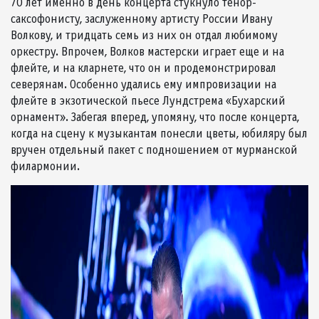
70 лет именно в день концерта стукнуло тенор-
саксофонисту, заслуженному артисту России Ивану
Волкову, и тридцать семь из них он отдал любимому
оркестру. Впрочем, Волков мастерски играет еще и на
флейте, и на кларнете, что он и продемонстрировал
северянам. Особенно удались ему импровизации на
флейте в экзотической пьесе Лундстрема «Бухарский
орнамент». Забегая вперед, упомяну, что после концерта,
когда на сцену к музыкантам понесли цветы, юбиляру был
вручен отдельный пакет с подношением от мурманской
филармонии.