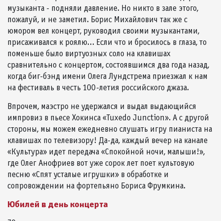
музыканта - подняли давление. Но никто в зале этого,
пожалуй, и не заметил. Борис Михайлович так же с
юмором вел концерт, руководил своими музыкантами,
присаживался к роялю... Если что и бросилось в глаза, то
поменьше было виртуозных соло на клавишах
сравнительно с концертом, состоявшимся два года назад,
когда биг-бэнд имени Олега Лундстрема приезжал к нам
на фестиваль в честь 100-летия российского джаза.
Впрочем, маэстро не удержался и выдал выдающийся
импровиз в пьесе Хокинса «Tuxedo Junction». А с другой
стороны, мы можем ежедневно слушать игру пианиста на
клавишах по телевизору! Да-да, каждый вечер на канале
«Культура» идет передача «Спокойной ночи, малыши!»,
где Олег Анофриев вот уже сорок лет поет культовую
песню «Спят усталые игрушки» в обработке и
сопровождении на фортепьяно Бориса Фрумкина.
Юбилей в день концерта