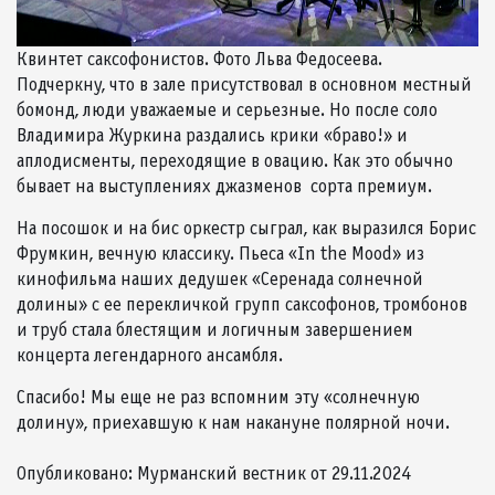
Квинтет саксофонистов. Фото Льва Федосеева.
Подчеркну, что в зале присутствовал в основном местный
бомонд, люди уважаемые и серьезные. Но после соло
Владимира Журкина раздались крики «браво!» и
аплодисменты, переходящие в овацию. Как это обычно
бывает на выступлениях джазменов сорта премиум.
На посошок и на бис оркестр сыграл, как выразился Борис
Фрумкин, вечную классику. Пьеса «In the Mood» из
кинофильма наших дедушек «Серенада солнечной
долины» с ее перекличкой групп саксофонов, тромбонов
и труб стала блестящим и логичным завершением
концерта легендарного ансамбля.
Спасибо! Мы еще не раз вспомним эту «солнечную
долину», приехавшую к нам накануне полярной ночи.
Опубликовано: Мурманский вестник от 29.11.2024