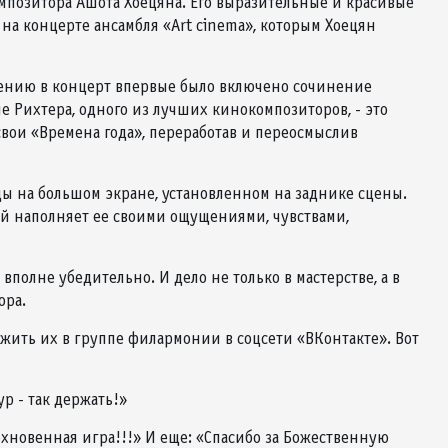
позитора Ашота Хоецяна. Его выразительные и красивые
 на концерте ансамбля «Art cinema», которым Хоецян
жению в концерт впервые было включено сочинение
 Рихтера, одного из лучших кинокомпозиторов, - это
свои «Времена года», переработав и переосмыслив
ы на большом экране, установленном на заднике сцены.
дый наполняет ее своими ощущениями, чувствами,
полне убедительно. И дело не только в мастерстве, а в
ора.
жить их в группе филармонии в соцсети «ВКонтакте». Вот
ур - так держать!»
охновенная игра!!!» И еще: «Спасибо за Божественную