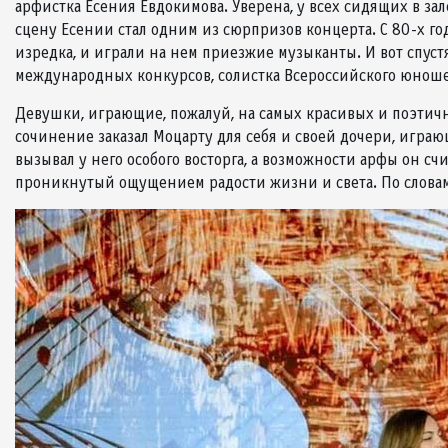
арфистка Есения Евдокимова. Уверена, у всех сидящих в з
сцену Есении стал одним из сюрпризов концерта. С 80-х г
изредка, и играли на нем приезжие музыканты. И вот спуст
международных конкурсов, солистка Всероссийского юноше
Девушки, играющие, пожалуй, на самых красивых и поэтичн
сочинение заказал Моцарту для себя и своей дочери, играю
вызывал у него особого восторга, а возможности арфы он с
проникнутый ощущением радости жизни и света. По словам 