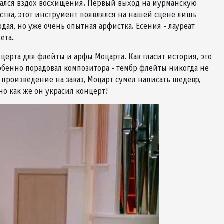
рвался вздох восхищения. Первый выход на мурманскую
стка, этот инструмент появлялся на нашей сцене лишь
ая, но уже очень опытная арфистка. Есения - лауреат
ета.
рта для флейты и арфы Моцарта. Как гласит история, это
собенно порадовал композитора - тембр флейты никогда не
 произведение на заказ, Моцарт сумел написать шедевр,
о как же он украсил концерт!