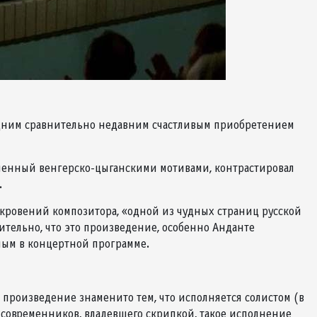
дним сравнительно недавним счастливым приобретением
ненный венгерско-цыганскими мотивами, контрастировал
.
ткровений композитора, «одной из чудных страниц русской
тельно, что это произведение, особенно Анданте
авным в концертной программе.
произведение знаменито тем, что исполняется солистом (в
 современников, владевшего скрипкой, такое исполнение