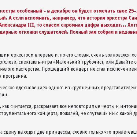
естра особенный - в декабре он будет отмечать свое 25-
й. А если вспомнить, например, что история оркестра С
лександра III, то совсем скромная цифра выходит... Хотя
одарные отклики слушателей. Полный зал собрал и недавн
 оркестром впервые и, по его словам, очень волновался, хо
рголези, спектакль-игра «Маленький трубочист, или Давайте с
малого мастерства. Прошедший концерт не стал исключением,
я программа.
ическое вдохновение» одного из крупнейших представителей
лян.
, как считается, раскрывает все неповторимые черты и интон
струментального концерта, пожалуй, не спутаешь ни с какой 
на сцену выходят две принцессы, словно только что прилетевш