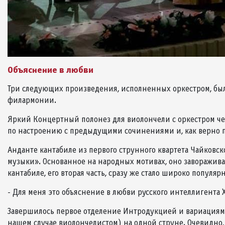
Объяснение в любви
Три следующих произведения, исполненных оркестром, бы
филармонии.
Яркий Концертный полонез для виолончели с оркестром че
по настроению с предыдущими сочинениями и, как верно п
Анданте кантабиле из первого струнного квартета Чайковс
музыки». Основанное на народных мотивах, оно заворажив
кантабиле, его вторая часть, сразу же стало широко популя
- Для меня это объяснение в любви русского интеллигента XI
Завершилось первое отделение Интродукцией и вариациями 
нашем случае виолончелистом) на одной струне. Очевидно,