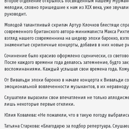
Второе отделение открылось посвященным нашему Мурманск
мелодии, словно пришедшие к нам из XIX века, уже звучали
руководит.
Молодой талантливый скрипач Артур Клочков блестяще спр
современного британского автора-минималиста Макса Рихте
взгляд нашего современника на шедевр эпохи барокко, взгл
знаменитые скрипичные концерты, добавив в них новые р
Сочинение было красиво оформлено сценически, со светов
После каждого времени года делалось затемнение, будто за
воспоминаниями. Каждый услышал свои времена года. Кому-т
От Вивальди эпохи барокко в начале концерта к Вивальди с
эмоциональной вовлеченности музыкантов, в их неравноду
Слушатели выразили свои впечатления не только аплодисм
лишь некоторые первые отклики.
Юлия Ковалева: «Не пожалели, что в такую погоду выбрались 
Татьяна Старкова: «Благодарю за подбор репертуара. Слуша