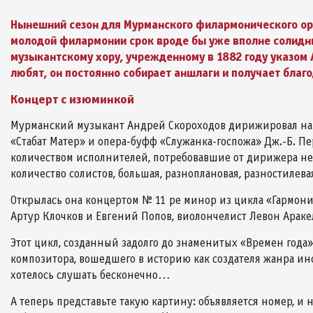
Нынешний сезон для Мурманского филармонического орк
молодой филармонии срок вроде бы уже вполне солидны
музыкантскому хору, учрежденному в 1882 году указом А
любят, он постоянно собирает аншлаги и получает благ
Концерт с изюминкой
Мурманский музыкант Андрей Скороходов дирижировал нашим
«Стабат Матер» и опера-буфф «Служанка-госпожа» Дж.-Б. Пе
количеством исполнителей, потребовавшие от дирижера не
количество солистов, большая, разноплановая, разностилева
Открылась она концертом № 11 ре минор из цикла «Гармон
Артур Клочков и Евгений Попов, виолончелист Левон Араке
Этот цикл, созданный задолго до знаменитых «Времен года»
композитора, вошедшего в историю как создателя жанра ин
хотелось слушать бесконечно…
А теперь представьте такую картину: объявляется номер, и 