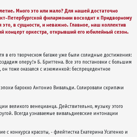
летие. Много это или мало? Для нашей достаточно
анкт-Петербургской филармонии восходит к Придворному
 это, в сущности, и неважно. Главное, наш коллектив
ий концерт оркестра, открывший его юбилейный сезон.
тя в его творческом багаже уже были солидные достижения:
оздадим оперу!» Б. Бриттена. Все это постановки с большим
 он тоже оказался с изюминкой: беспрецедентное
 эпохи барокко Антонио Вивальди. Солировали скрипачи
ации великого венецианца. Действительно, музыку этого
другой. Всегда узнаваемые вивальдиевские интонации
ие с конкурса красоты, - флейтистка Екатерина Усатенко и