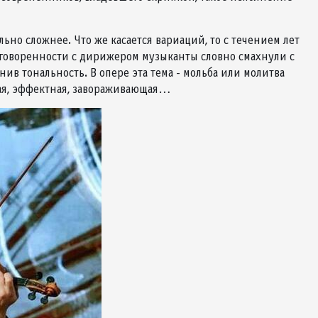
ьно сложнее. Что же касается вариаций, то с течением лет
договоренности с дирижером музыканты словно смахнули с
ив тональность. В опере эта тема - мольба или молитва
ивая, эффектная, завораживающая…