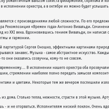
у романтичным вальсом солиста филармонии, скрипача и ком
 в исполнении оркестра, а в октябре их можно будет услышать
авляется с произведениями любой сложности. По его предло
ра Рекомпозиция «Времен года» Антонио Вивальди. Сочинение
яд из ХХI века. Вдохновившись гением Вивальди, он написал 
итмы и гармонии.
ой партитурой Сергея Оношко, эффектными картинами природ
крывался занавес. Музыка - самое абстрактное искусство. Каж
о они оказались созвучны, кому-то не совсем.
овременному… В исполнении нашего оркестра оба прозвучали в
шии, стремлении наиболее полно передать замысел композит
ентами и цветами. Некоторые тем же вечером поспешили изло
из дома. Столько тепла, нежности, страсти в этой музыке. Арт
ешь - и не оторваться. Исполнителям низкий поклон. Очень вд