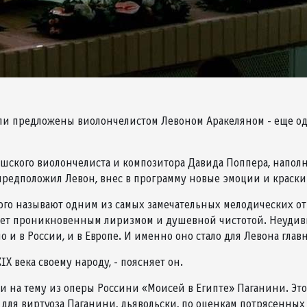
ли предложены виолончелистом Левоном Аракеляном - еще о
шского виолончелиста и композитора Давида Поппера, напол
редположил Левон, внес в программу новые эмоции и краски
кого называют одним из самых замечательных мелодических о
ает проникновенным лиризмом и душевной чистотой. Неудиви
рно и в России, и в Европе. И именно оно стало для Левона гл
X века своему народу, - поясняет он.
на тему из оперы Россини «Моисей в Египте» Паганини. Это 
 для виртуоза Паганини, дьявольски, по оценкам потрясенных