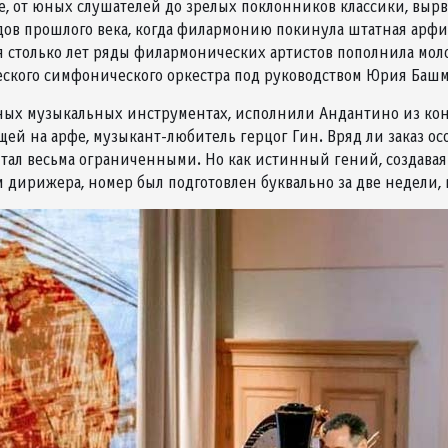
але, от юных слушателей до зрелых поклонников классики, вы
одов прошлого века, когда филармонию покинула штатная арфи
я столько лет ряды филармонических артистов пополнила молод
ского симфонического оркестра под руководством Юрия Башм
ых музыкальных инструментах, исполнили Андантино из конце
щей на арфе, музыкант-любитель герцог Гин. Вряд ли заказ о
читал весьма ограниченными. Но как истинный гений, создавая
дирижера, номер был подготовлен буквально за две недели, н