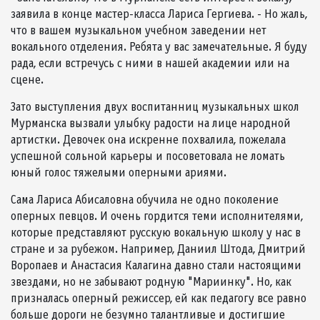
заявила в конце мастер-класса Лариса Гергиева. - Но жаль,
что в вашем музыкальном учебном заведении нет
вокального отделения. Ребята у вас замечательные. Я буду
рада, если встречусь с ними в нашей академии или на
сцене.
Зато выступления двух воспитанниц музыкальных школ
Мурманска вызвали улыбку радости на лице народной
артистки. Девочек она искренне похвалила, пожелала
успешной сольной карьеры и посоветовала не ломать
юный голос тяжелыми оперными ариями.
Сама Лариса Абисаловна обучила не одно поколение
оперных певцов. И очень гордится теми исполнителями,
которые представляют русскую вокальную школу у нас в
стране и за рубежом. Например, Даниил Штода, Дмитрий
Воропаев и Анастасия Калагина давно стали настоящими
звездами, но не забывают родную "Мариинку". Но, как
призналась оперный режиссер, ей как педагогу все равно
больше дороги не безумно талантливые и достигшие