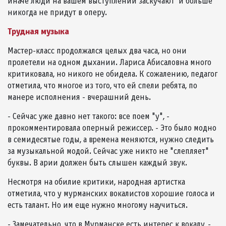
иначе люди на вашем выступлении заскучают и больше
никогда не придут в оперу.
Трудная музыка
Мастер-класс продолжался целых два часа, но они
пролетели на одном дыхании. Лариса Абисаловна много
критиковала, но никого не обидела. К сожалению, педагог
отметила, что многое из того, что ей спели ребята, по
манере исполнения - вчерашний день.
- Сейчас уже давно нет такого: все поем "у", -
прокомментировала оперный режиссер. - Это было модно
в семидесятые годы, а времена меняются, нужно следить
за музыкальной модой. Сейчас уже никто не "слепляет"
буквы. В арии должен быть слышен каждый звук.
Несмотря на обилие критики, народная артистка
отметила, что у мурманских вокалистов хорошие голоса и
есть талант. Но им еще нужно многому научиться.
- Замечательно, что в Мурманске есть интерес к вокалу, -