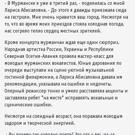
- В Мурманске я уже в третий раз, - поделилась со мной
Лариса Абисаловна. - До этого я дважды приезжала сюда
на гастроли. Мне очень нравится ваш город. Несмотря на
то, что во время моих приездов стояла холодная погода,
нас согрело тепло сердец местных зрителей.
Кроме концерта мурманчан ждал еще один сюрприз.
Народная артистка России, Украины и Республики
Северная Осетия-Алания провела мастер-класс для
молодых мурманских вокалистов. Юные дарования по
очереди выступали на сцене уютной музыкальной
гостиной филармонии, а Лариса Абисаловна давала им
рекомендации, указывала на ошибки и недочеты.
Оперный режиссер тонко и умело расставляла акценты и
заставляла ребят "на месте" исправлять вокальные и
сценические ошибки.
Несмотря на солидный возраст, она поражала молодым
задором и творческой энергией.
- Вы почему так холодно поете? Это что у вас, из-за