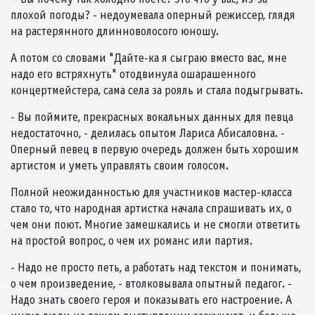
плохой погоды? - недоумевала оперный режиссер, глядя
на растерянного длинноволосого юношу.
А потом со словами "Дайте-ка я сыграю вместо вас, мне
надо его встряхнуть" отодвинула ошарашенного
концертмейстера, сама села за рояль и стала подыгрывать.
- Вы поймите, прекрасных вокальных данных для певца
недостаточно, - делилась опытом Лариса Абисаловна. -
Оперный певец в первую очередь должен быть хорошим
артистом и уметь управлять своим голосом.
Полной неожиданностью для участников мастер-класса
стало то, что народная артистка начала спрашивать их, о
чем они поют. Многие замешкались и не смогли ответить
на простой вопрос, о чем их романс или партия.
- Надо не просто петь, а работать над текстом и понимать,
о чем произведение, - втолковывала опытный педагог. -
Надо знать своего героя и показывать его настроение. А